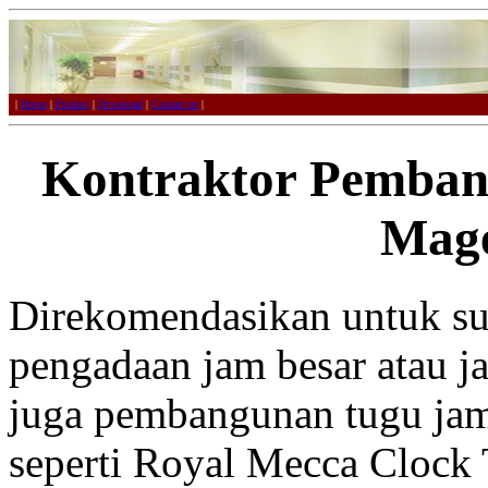
|
Home
|
Product
|
Download
|
Contact us
|
Kontraktor Pemban
Mag
Direkomendasikan untuk sup
pengadaan jam besar atau j
juga pembangunan tugu jam
seperti Royal Mecca Clock 