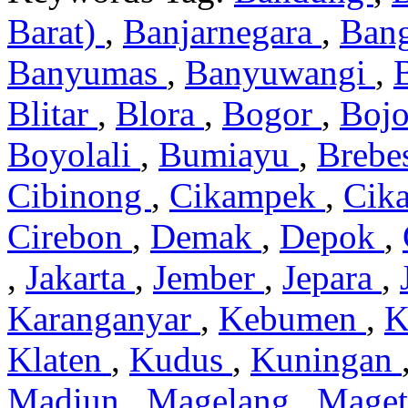
Barat)
,
Banjarnegara
,
Ban
Banyumas
,
Banyuwangi
,
Blitar
,
Blora
,
Bogor
,
Boj
Boyolali
,
Bumiayu
,
Brebe
Cibinong
,
Cikampek
,
Cik
Cirebon
,
Demak
,
Depok
,
,
Jakarta
,
Jember
,
Jepara
,
Karanganyar
,
Kebumen
,
K
Klaten
,
Kudus
,
Kuningan
Madiun
,
Magelang
,
Mage