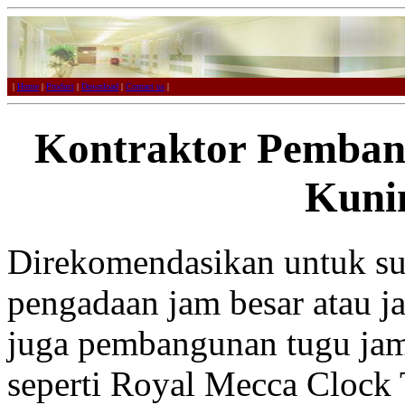
|
Home
|
Product
|
Download
|
Contact us
|
Kontraktor Pemban
Kuni
Direkomendasikan untuk sup
pengadaan jam besar atau j
juga pembangunan tugu jam
seperti Royal Mecca Clock 