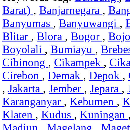
Barat)
,
Banjarnegara
,
Ban
Banyumas
,
Banyuwangi
,
Blitar
,
Blora
,
Bogor
,
Boj
Boyolali
,
Bumiayu
,
Brebe
Cibinong
,
Cikampek
,
Cik
Cirebon
,
Demak
,
Depok
,
,
Jakarta
,
Jember
,
Jepara
,
Karanganyar
,
Kebumen
,
K
Klaten
,
Kudus
,
Kuningan
Madiun
,
Magelang
,
Mage