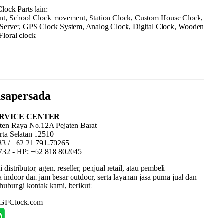
ock Parts lain:
nt, School Clock movement, Station Clock, Custom House Clock,
 Server, GPS Clock System, Analog Clock, Digital Clock, Wooden
Floral clock
sapersada
RVICE CENTER
jaten Raya No.12A Pejaten Barat
rta Selatan 12510
33 / +62 21 791-70265
1732 - HP: +62 818 802045
tributor, agen, reseller, penjual retail, atau pembeli
ndoor dan jam besar outdoor, serta layanan jasa purna jual dan
hubungi kontak kami, berikut:
: GFClock.com