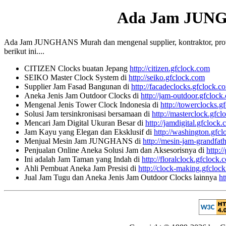
Ada Jam JUN
Ada Jam JUNGHANS Murah dan mengenal supplier, kontraktor, provide
berikut ini....
CITIZEN Clocks buatan Jepang
http://citizen.gfclock.com
SEIKO Master Clock System di
http://seiko.gfclock.com
Supplier Jam Fasad Bangunan di
http://facadeclocks.gfclock.c
Aneka Jenis Jam Outdoor Clocks di
http://jam-outdoor.gfclock
Mengenal Jenis Tower Clock Indonesia di
http://towerclocks.g
Solusi Jam tersinkronisasi bersamaan di
http://masterclock.gfc
Mencari Jam Digital Ukuran Besar di
http://jamdigital.gfclock
Jam Kayu yang Elegan dan Eksklusif di
http://washington.gfc
Menjual Mesin Jam JUNGHANS di
http://mesin-jam-grandfat
Penjualan Online Aneka Solusi Jam dan Aksesorisnya di
http:/
Ini adalah Jam Taman yang Indah di
http://floralclock.gfclock.
Ahli Pembuat Aneka Jam Presisi di
http://clock-making.gfcloc
Jual Jam Tugu dan Aneka Jenis Jam Outdoor Clocks lainnya
ht