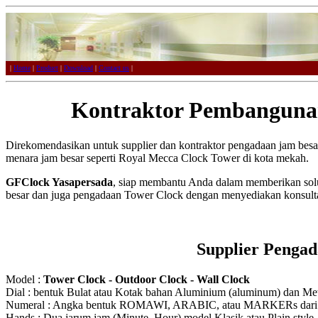
|
Home
|
Product
|
Download
|
Contact us
|
Kontraktor Pembanguna
Direkomendasikan untuk supplier dan kontraktor pengadaan jam besar
menara jam besar seperti Royal Mecca Clock Tower di kota mekah.
GFClock Yasapersada
, siap membantu Anda dalam memberikan sol
besar dan juga pengadaan Tower Clock dengan menyediakan konsulta
Supplier Penga
Model :
Tower Clock - Outdoor Clock - Wall Clock
Dial : bentuk Bulat atau Kotak bahan Aluminium (aluminum) dan Meta
Numeral : Angka bentuk ROMAWI, ARABIC, atau MARKERs dari Ak
Hands : Dua jarum jam (Minute, Hour) model Klasik atau Plain style