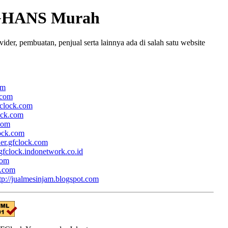
GHANS Murah
r, pembuatan, penjual serta lainnya ada di salah satu website
om
.com
fclock.com
lock.com
.com
lock.com
her.gfclock.com
/gfclock.indonetwork.co.id
com
k.com
tp://jualmesinjam.blogspot.com