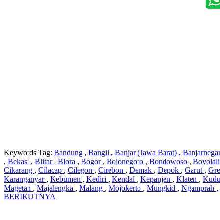
Keywords Tag:
Bandung
,
Bangil
,
Banjar (Jawa Barat)
,
Banjarnega
,
Bekasi
,
Blitar
,
Blora
,
Bogor
,
Bojonegoro
,
Bondowoso
,
Boyolal
Cikarang
,
Cilacap
,
Cilegon
,
Cirebon
,
Demak
,
Depok
,
Garut
,
Gre
Karanganyar
,
Kebumen
,
Kediri
,
Kendal
,
Kepanjen
,
Klaten
,
Kud
Magetan
,
Majalengka
,
Malang
,
Mojokerto
,
Mungkid
,
Ngamprah
,
BERIKUTNYA