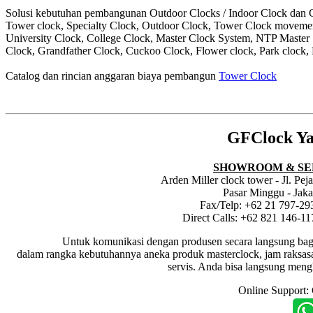
Solusi kebutuhan pembangunan Outdoor Clocks / Indoor Clock dan Cl
Tower clock, Specialty Clock, Outdoor Clock, Tower Clock moveme
University Clock, College Clock, Master Clock System, NTP Master
Clock, Grandfather Clock, Cuckoo Clock, Flower clock, Park clock, 
Catalog dan rincian anggaran biaya pembangun
Tower Clock
GFClock Ya
SHOWROOM & SE
Arden Miller clock tower - Jl. Pe
Pasar Minggu - Jaka
Fax/Telp: +62 21 797-29
Direct Calls: +62 821 146-1
Untuk komunikasi dengan produsen secara langsung bagi dis
dalam rangka kebutuhannya aneka produk masterclock, jam raksasa i
servis. Anda bisa langsung meng
Online Support