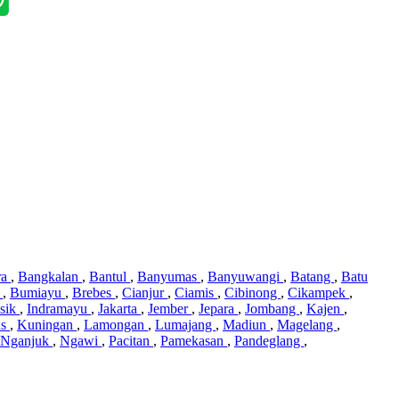
ra
,
Bangkalan
,
Bantul
,
Banyumas
,
Banyuwangi
,
Batang
,
Batu
i
,
Bumiayu
,
Brebes
,
Cianjur
,
Ciamis
,
Cibinong
,
Cikampek
,
sik
,
Indramayu
,
Jakarta
,
Jember
,
Jepara
,
Jombang
,
Kajen
,
us
,
Kuningan
,
Lamongan
,
Lumajang
,
Madiun
,
Magelang
,
Nganjuk
,
Ngawi
,
Pacitan
,
Pamekasan
,
Pandeglang
,