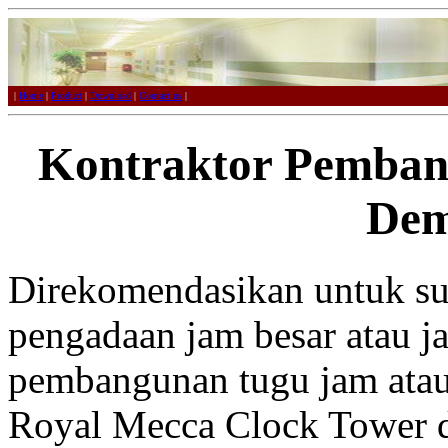
|
Home
|
Product
|
Download
|
Contact us
|
Kontraktor Pemban
De
Direkomendasikan untuk sup
pengadaan jam besar atau j
pembangunan tugu jam atau 
Royal Mecca Clock Tower d