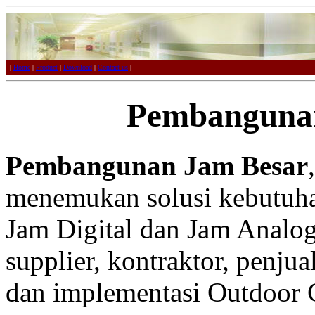
|
Home
|
Product
|
Download
|
Contact us
|
Pembanguna
Pembangunan Jam Besar
menemukan solusi kebutuh
Jam Digital dan Jam Analo
supplier, kontraktor, penju
dan implementasi Outdoor 